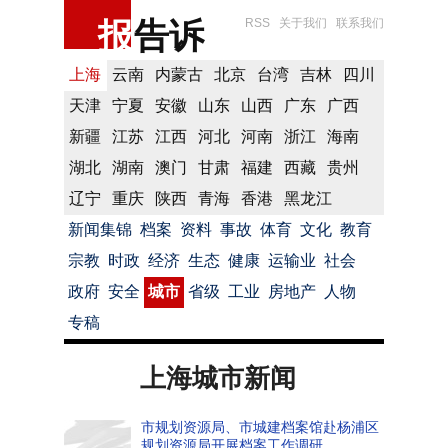
报
告诉
RSS
关于我们
联系我们
上海
云南
内蒙古
北京
台湾
吉林
四川
天津
宁夏
安徽
山东
山西
广东
广西
新疆
江苏
江西
河北
河南
浙江
海南
湖北
湖南
澳门
甘肃
福建
西藏
贵州
辽宁
重庆
陕西
青海
香港
黑龙江
新闻集锦
档案
资料
事故
体育
文化
教育
宗教
时政
经济
生态
健康
运输业
社会
政府
安全
城市
省级
工业
房地产
人物
专稿
上海城市新闻
市规划资源局、市城建档案馆赴杨浦区
规划资源局开展档案工作调研