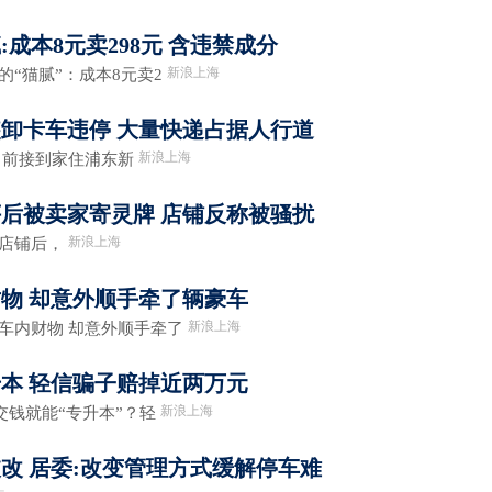
成本8元卖298元 含违禁成分
新浪上海
“猫腻”：成本8元卖2
卸卡车违停 大量快递占据人行道
新浪上海
日前接到家住浦东新
后被卖家寄灵牌 店铺反称被骚扰
新浪上海
店铺后，
物 却意外顺手牵了辆豪车
新浪上海
内财物 却意外顺手牵了
本 轻信骗子赔掉近两万元
新浪上海
钱就能“专升本”？轻
改 居委:改变管理方式缓解停车难