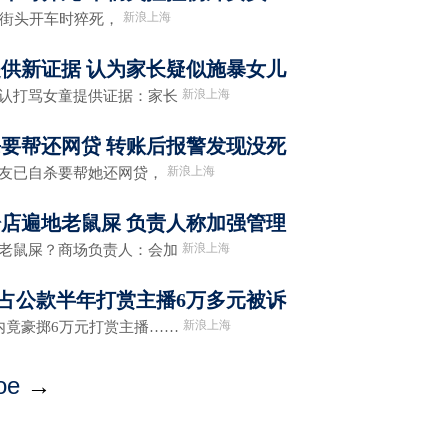
新浪上海
街头开车时猝死，
供新证据 认为家长疑似施暴女儿
新浪上海
认打骂女童提供证据：家长
要帮还网贷 转账后报警发现没死
新浪上海
友已自杀要帮她还网贷，
店遍地老鼠屎 负责人称加强管理
新浪上海
老鼠屎？商场负责人：会加
侵占公款半年打赏主播6万多元被诉
新浪上海
竟豪掷6万元打赏主播……
ое
→