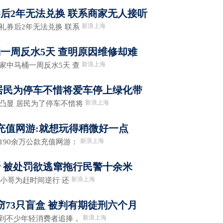
后2年无法兑换 联系商家无人接听
新浪上海
券后2年无法兑换 联系
一周反水5天 查明原因维修却难
新浪上海
中马桶一周反水5天 查
居民为停车不惜将爱车停上绿化带
新浪上海
显 居民为了停车不惜将
款充值网游:就想玩得稍微好一点
新浪上海
90余万公款充值网游：
 被处罚欲逃窜拖行民警十余米
新浪上海
小哥为赶时间逆行 还
窃73只盲盒 被判有期徒刑六个月
新浪上海
到不少年轻消费者追捧，