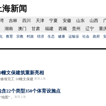
上海
新闻
湾
吉林
四川
天津
宁夏
安徽
山东
山西
湖南
澳门
甘肃
福建
西藏
贵州
辽宁
重
化
教育
宗教
时政
经济
生态
健康
运输业
社会
政府
10幢文保建筑重新亮相
新浪上海
缮完工 10幢文保建
含22个类型350个体育设施点
新浪上海
地图”，