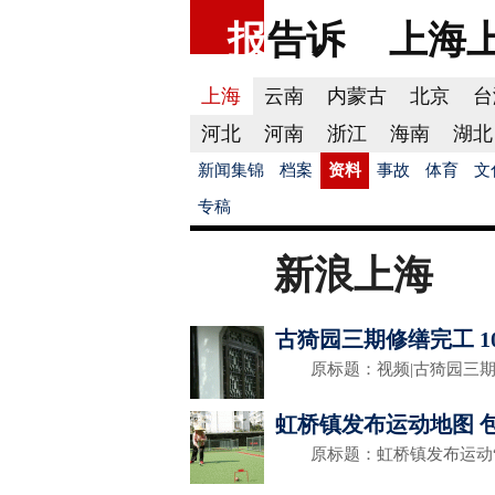
报
告诉
上海
上海
云南
内蒙古
北京
台
河北
河南
浙江
海南
湖北
新闻集锦
档案
资料
事故
体育
文
专稿
新浪上海
古猗园三期修缮完工 
原标题：视频|古猗园三期修
虹桥镇发布运动地图 包
原标题：虹桥镇发布运动“