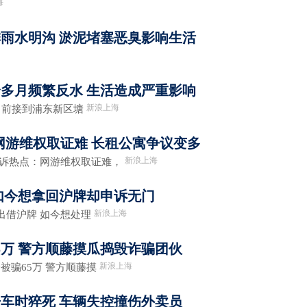
海
雨水明沟 淤泥堵塞恶臭影响生活
多月频繁反水 生活造成严重影响
新浪上海
日前接到浦东新区塘
网游维权取证难 长租公寓争议变多
新浪上海
诉热点：网游维权取证难，
 如今想拿回沪牌却申诉无门
新浪上海
出借沪牌 如今想处理
5万 警方顺藤摸瓜捣毁诈骗团伙
新浪上海
骗65万 警方顺藤摸
开车时猝死 车辆失控撞伤外卖员