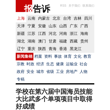
报
告诉
RSS
关于我们
联系我们
上海
云南
内蒙古
北京
台湾
吉林
四川
天津
宁夏
安徽
山东
山西
广东
广西
新疆
江苏
江西
河北
河南
浙江
海南
湖北
湖南
澳门
甘肃
福建
西藏
贵州
辽宁
重庆
陕西
青海
香港
黑龙江
新闻集锦
档案
资料
事故
体育
文化
教育
宗教
时政
经济
生态
健康
运输业
社会
政府
安全
城市
省级
工业
房地产
人物
专稿
学校在第六届中国海员技能
大比武多个单项项目中取得
好成绩